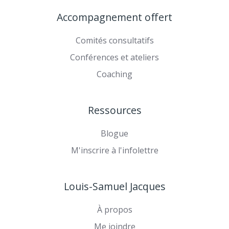
Instagram
vidéos
sur
Accompagnement offert
sur
TikTok
YouTube
Comités consultatifs
Conférences et ateliers
Coaching
Ressources
Blogue
M'inscrire à l'infolettre
Louis-Samuel Jacques
À propos
Me joindre