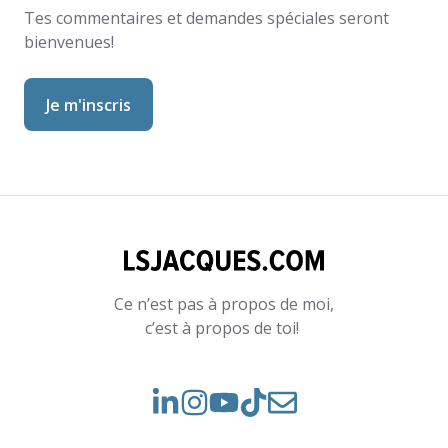
Tes commentaires et demandes spéciales seront
bienvenues!
Ce n’est pas à propos de moi,
c’est à propos de toi!
Voir
Voir
Rejoignez-
notre
nos
nous