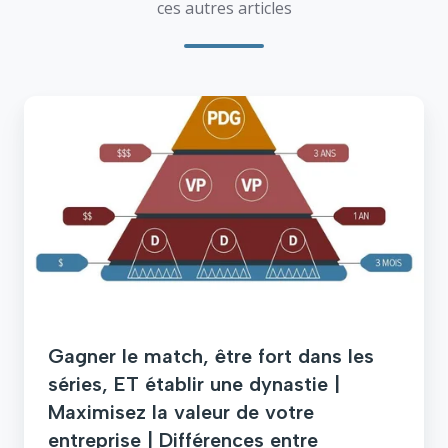
ces autres articles
Gagner
le
match,
être
fort
dans
les
séries,
ET
établir
une
Gagner le match, être fort dans les
dynastie
séries, ET établir une dynastie |
|
Maximisez la valeur de votre
Maximisez
entreprise | Différences entre
la