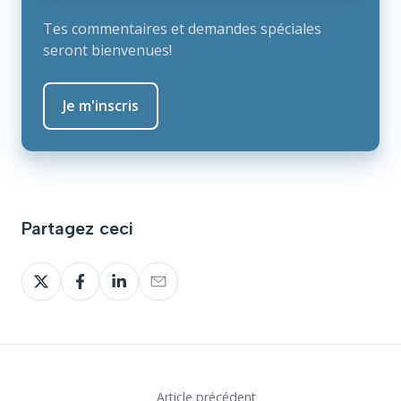
Tes commentaires et demandes spéciales
seront bienvenues!
Partagez ceci
Partagez
Partagez
Partagez
Partagez
sur
sur
sur
sur
Twitter
Facebook
LinkedIn
Email
Article précédent