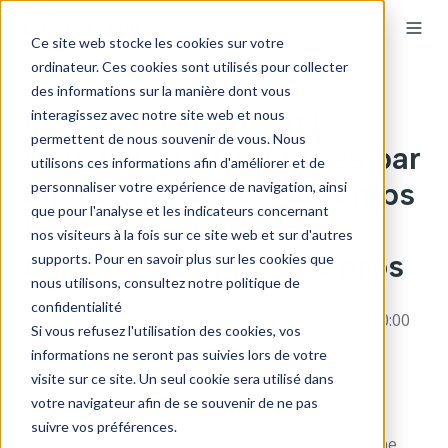
Ce site web stocke les cookies sur votre
ordinateur. Ces cookies sont utilisés pour collecter
des informations sur la manière dont vous
Qui veut (vraiment)
interagissez avec notre site web et nous
permettent de nous souvenir de vous. Nous
travailler 2 800 heures par
utilisons ces informations afin d'améliorer et de
année? | Gagner du temps
personnaliser votre expérience de navigation, ainsi
que pour l'analyse et les indicateurs concernant
| Fixer et suivre des
nos visiteurs à la fois sur ce site web et sur d'autres
objectifs comme des pros
supports. Pour en savoir plus sur les cookies que
nous utilisons, consultez notre politique de
confidentialité
par
Louis-Samuel Jacques
le 20 sept. 2024 00:00:00
Si vous refusez l'utilisation des cookies, vos
informations ne seront pas suivies lors de votre
Le chiffre du jour : 2 800
visite sur ce site. Un seul cookie sera utilisé dans
votre navigateur afin de se souvenir de ne pas
2 800, c’est le nombre d’heures que les
suivre vos préférences.
entrepreneurs travaillent par année, en moyenne.