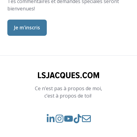
Tes commentaires et demandes spéciales seront
bienvenues!
Ce n’est pas à propos de moi,
c’est à propos de toi!
Voir
Voir
Rejoignez-
notre
nos
nous
Instagram
vidéos
sur