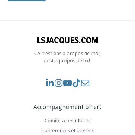
Ce n’est pas à propos de moi,
c’est à propos de toi!
Voir
Voir
Rejoignez-
notre
nos
nous
Instagram
vidéos
sur
Accompagnement offert
sur
TikTok
YouTube
Comités consultatifs
Conférences et ateliers