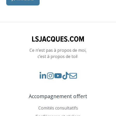
Ce n’est pas à propos de moi,
c’est à propos de toi!
Voir
Voir
Rejoignez-
notre
nos
nous
Instagram
vidéos
sur
Accompagnement offert
sur
TikTok
YouTube
Comités consultatifs