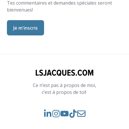
Tes commentaires et demandes spéciales seront
bienvenues!
Ce n’est pas à propos de moi,
c’est à propos de toi!
Voir
Voir
Rejoignez-
notre
nos
nous