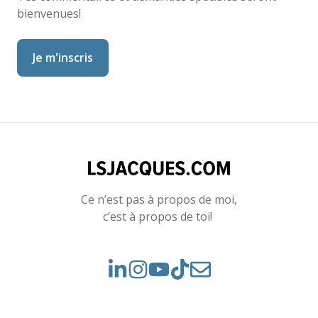
bienvenues!
Ce n’est pas à propos de moi,
c’est à propos de toi!
Voir
Voir
Rejoignez-
notre
nos
nous
Instagram
vidéos
sur