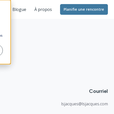
ng
Blogue
À propos
Planifie une rencontre
ns
Courriel
lsjacques@lsjacques.com