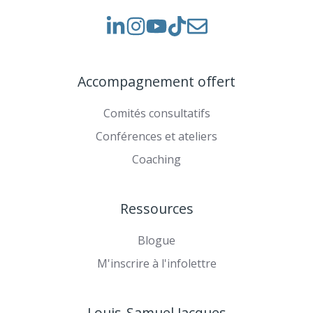
Voir
Voir
Rejoignez-
notre
nos
nous
Instagram
vidéos
sur
Accompagnement offert
sur
TikTok
YouTube
Comités consultatifs
Conférences et ateliers
Coaching
Ressources
Blogue
M'inscrire à l'infolettre
Louis-Samuel Jacques