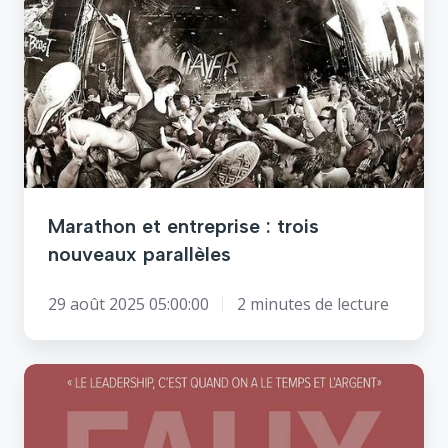
:
trois
nouveaux
parallèles
Marathon et entreprise : trois
nouveaux parallèles
29 août 2025 05:00:00
2 minutes de lecture
Quand
développer
son