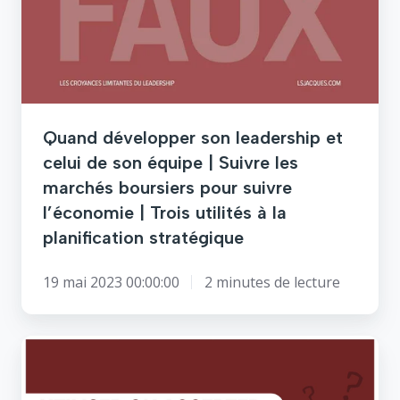
leadership
et
celui
de
son
équipe
|
Quand développer son leadership et
Suivre
celui de son équipe | Suivre les
les
marchés boursiers pour suivre
marchés
l’économie | Trois utilités à la
boursiers
pour
planification stratégique
suivre
l’économie
19 mai 2023 00:00:00
2 minutes de lecture
|
Trois
utilités
Attention
à
à
la
la