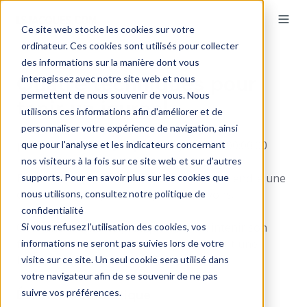
Ce site web stocke les cookies sur votre
ordinateur. Ces cookies sont utilisés pour collecter
des informations sur la manière dont vous
Quatre techniques pour
interagissez avec notre site web et nous
permettent de nous souvenir de vous. Nous
tenir un journal
utilisons ces informations afin d'améliorer et de
personnaliser votre expérience de navigation, ainsi
par
Louis-Samuel Jacques
le 7 juil. 2023 00:00:00
que pour l'analyse et les indicateurs concernant
nos visiteurs à la fois sur ce site web et sur d'autres
Écrire aide à « sortir de notre tête » et à prendre une
supports. Pour en savoir plus sur les cookies que
distance par rapport à ce que nous vivons.
nous utilisons, consultez notre politique de
confidentialité
C’est une excellente pratique pour maintenir son
Si vous refusez l'utilisation des cookies, vos
focus et sa discipline. Beaucoup y trouvent une
informations ne seront pas suivies lors de votre
bouée utile en périodes difficiles.
visite sur ce site. Un seul cookie sera utilisé dans
votre navigateur afin de se souvenir de ne pas
suivre vos préférences.
Écriture automatique