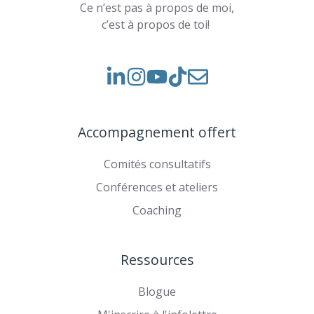
Ce n’est pas à propos de moi,
c’est à propos de toi!
Voir
Voir
Rejoignez-
notre
nos
nous
Instagram
vidéos
sur
Accompagnement offert
sur
TikTok
YouTube
Comités consultatifs
Conférences et ateliers
Coaching
Ressources
Blogue