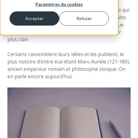
Paramètres du cookies
C’est la forme la plus facile et intuitive. On écrit ce qui
nous passe par la tête. On dessine si on le souhaite.
Accepter
Refuser
Par expérience directe et indirecte, cette technique
permet d’adoucir les émotions intenses et de voir
plus clair.
Certains rassemblent leurs idées et les publient, le
plus notoire d’entre eux étant Marc-Aurèle (121-180),
ancien empereur romain et philosophe stoïque. On
en parle encore aujourd’hui.