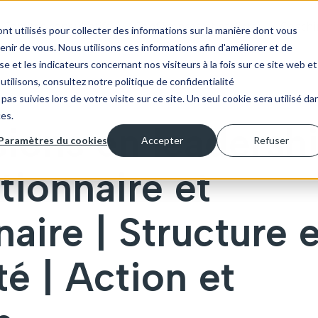
Comités consultatifs
Conférences et ateliers
Coachi
nt utilisés pour collecter des informations sur la manière dont vous
ir de vous. Nous utilisons ces informations afin d'améliorer et de
e et les indicateurs concernant nos visiteurs à la fois sur ce site web et
utilisons, consultez notre politique de confidentialité
pas suivies lors de votre visite sur ce site. Un seul cookie sera utilisé da
ces.
sions en leadersh
Paramètres du cookies
Accepter
Refuser
tionnaire et
aire | Structure e
té | Action et