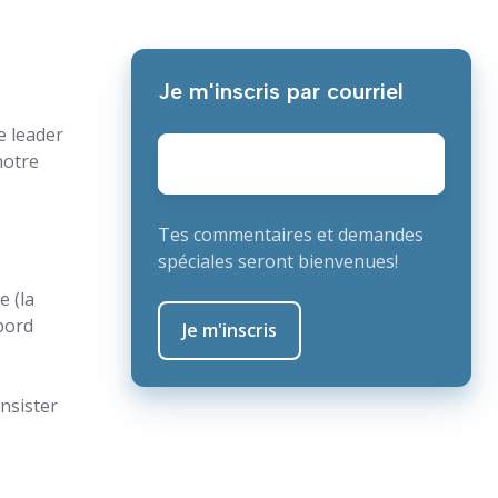
Je m'inscris par courriel
e leader
E-
notre
mail
*
Tes commentaires et demandes
spéciales seront bienvenues!
e (la
abord
insister