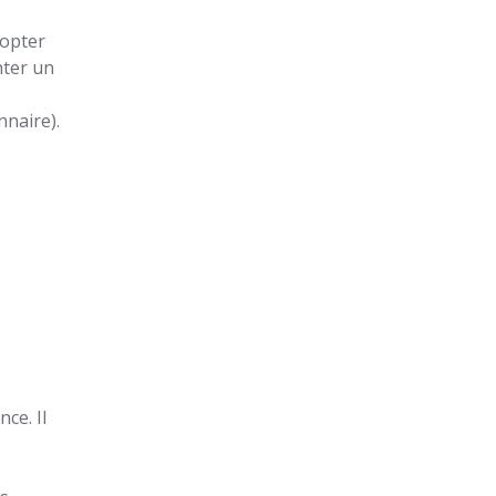
dopter
nter un
nnaire).
nce. Il