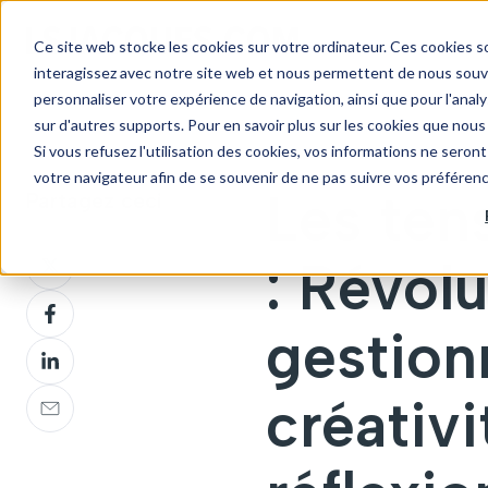
Ce site web stocke les cookies sur votre ordinateur. Ces cookies so
interagissez avec notre site web et nous permettent de nous souven
personnaliser votre expérience de navigation, ainsi que pour l'analys
sur d'autres supports. Pour en savoir plus sur les cookies que nous 
Si vous refusez l'utilisation des cookies, vos informations ne seront 
votre navigateur afin de se souvenir de ne pas suivre vos préféren
Les ten
Partagez ceci
Partagez
: Révolu
sur
Partagez
Twitter
sur
gestionn
Partagez
Facebook
sur
Partagez
créativi
LinkedIn
sur
Email