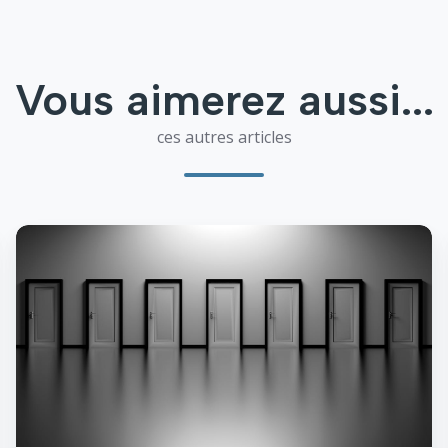
Vous aimerez aussi...
ces autres articles
Réflexions
sur
la
réalité
et
le
leadership