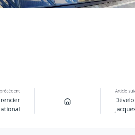
e précédent
Article sui
rencier
Dévelo
national
Jacque