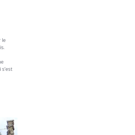
 le
is.
ne
 s’est