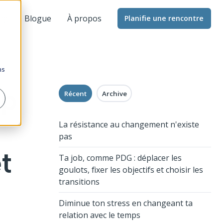
ng
Blogue
À propos
Planifie une rencontre
ns
ip
Récent
Archive
La résistance au changement n'existe
pas
t
Ta job, comme PDG : déplacer les
goulots, fixer les objectifs et choisir les
transitions
Diminue ton stress en changeant ta
relation avec le temps