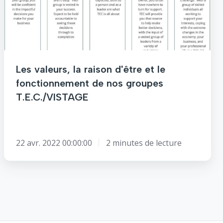
d'être
et
le
fonctionnement
de
nos
Les valeurs, la raison d'être et le
groupes
fonctionnement de nos groupes
T.E.C./VISTAGE
T.E.C./VISTAGE
22 avr. 2022 00:00:00
2 minutes de lecture