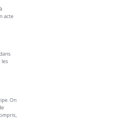
à
n acte
 dans
 les
uipe. On
de
compris,