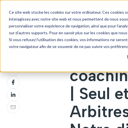
Ce site web stocke les cookies sur votre ordinateur. Ces cookies so
interagissez avec notre site web et nous permettent de nous souven
personnaliser votre expérience de navigation, ainsi que pour l'analys
sur d'autres supports. Pour en savoir plus sur les cookies que nous 
Si vous refusez l'utilisation des cookies, vos informations ne seront 
votre navigateur afin de se souvenir de ne pas suivre vos préféren
Leaders
Partagez ceci
Partagez
coachin
sur
Partagez
Twitter
sur
| Seul e
Partagez
Facebook
sur
Partagez
Arbitre
LinkedIn
sur
Email