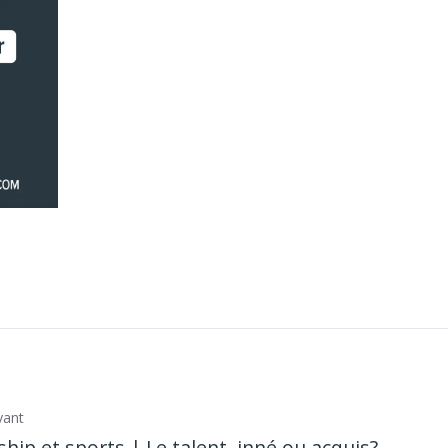
vant
hip et sports | Le talent, inné ou acquis? →