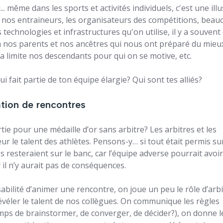
... même dans les sports et activités individuels, c'est une ill
 a nos entraineurs, les organisateurs des compétitions, bea
technologies et infrastructures qu'on utilise, il y a souvent
 a nos parents et nos ancêtres qui nous ont préparé du mieux
a limite nos descendants pour qui on se motive, etc.
ui fait partie de ton équipe élargie? Qui sont tes alliés?
ation de rencontres
e pour une médaille d’or sans arbitre? Les arbitres et les
r le talent des athlètes. Pensons-y… si tout était permis su
es resteraient sur le banc, car l’équipe adverse pourrait avo
r il n’y aurait pas de conséquences.
ilité d’animer une rencontre, on joue un peu le rôle d’arbi
évéler le talent de nos collègues. On communique les règles
mps de brainstormer, de converger, de décider?), on donne l