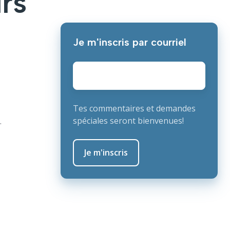
urs
Je m'inscris par courriel
E-
mail
*
Tes commentaires et demandes
spéciales seront bienvenues!
.