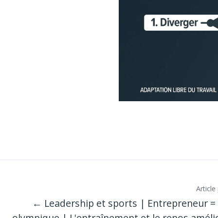
Articl
← Leadership et sports | Entrepreneur = 
olympique | L'entraînement et le repos améli