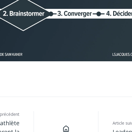
e précédent
athlète
Article sui
orent la
Leaders