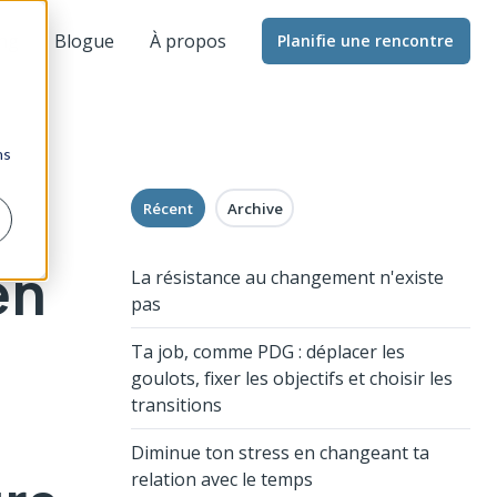
ng
Blogue
À propos
Planifie une rencontre
ns
Récent
Archive
en
La résistance au changement n'existe
pas
Ta job, comme PDG : déplacer les
goulots, fixer les objectifs et choisir les
transitions
Diminue ton stress en changeant ta
relation avec le temps