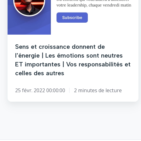
de
l'énergie
|
Les
émotions
sont
neutres
Sens et croissance donnent de
ET
l'énergie | Les émotions sont neutres
importantes
ET importantes | Vos responsabilités et
|
celles des autres
Vos
responsabilités
25 févr. 2022 00:00:00
2 minutes de lecture
et
celles
des
autres