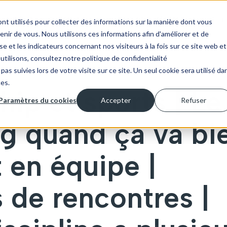
Comités consultatifs
Conférences et ateliers
Coachi
nt utilisés pour collecter des informations sur la manière dont vous
ir de vous. Nous utilisons ces informations afin d'améliorer et de
e et les indicateurs concernant nos visiteurs à la fois sur ce site web et
utilisons, consultez notre politique de confidentialité
pas suivies lors de votre visite sur ce site. Un seul cookie sera utilisé da
ces.
hip et sports | Le
Paramètres du cookies
Accepter
Refuser
g quand ça va bi
t en équipe |
s de rencontres |