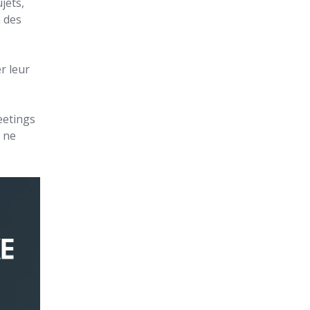
jets,
à des
r leur
eetings
 ne