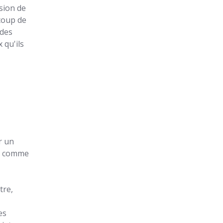
usion de
ucoup de
 des
 qu'ils
r un
ir comme
tre,
es