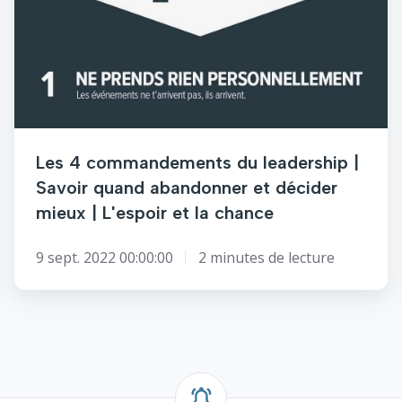
leadership
|
Savoir
quand
abandonner
et
décider
mieux
Les 4 commandements du leadership |
|
Savoir quand abandonner et décider
L'espoir
mieux | L'espoir et la chance
et
la
9 sept. 2022 00:00:00
2 minutes de lecture
chance