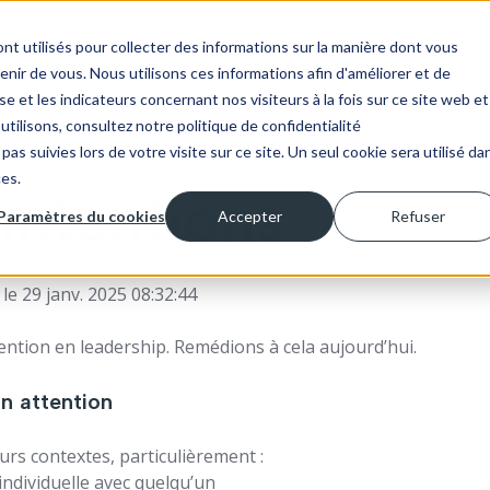
Comités consultatifs
Conférences et ateliers
Coachi
nt utilisés pour collecter des informations sur la manière dont vous
ir de vous. Nous utilisons ces informations afin d'améliorer et de
e et les indicateurs concernant nos visiteurs à la fois sur ce site web et
utilisons, consultez notre politique de confidentialité
pas suivies lors de votre visite sur ce site. Un seul cookie sera utilisé da
ces.
 intentions
Paramètres du cookies
Accepter
Refuser
le 29 janv. 2025 08:32:44
ention en leadership. Remédions à cela aujourd’hui.
on attention
urs contextes, particulièrement :
individuelle avec quelqu’un