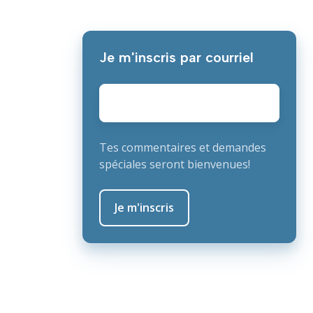
Je m'inscris par courriel
E-
mail
*
Tes commentaires et demandes
spéciales seront bienvenues!