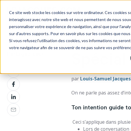
Ce site web stocke les cookies sur votre ordinateur. Ces cookies so
interagissez avec notre site web et nous permettent de nous souven
personnaliser votre expérience de navigation, ainsi que pour l'analys
sur d'autres supports. Pour en savoir plus sur les cookies que nous 
Si vous refusez l'utilisation des cookies, vos informations ne seront 
votre navigateur afin de se souvenir de ne pas suivre vos préféren
Spécial
Partagez ceci
Partagez
sur
par
Louis-Samuel Jacques
Partagez
Twitter
sur
On ne parle pas assez d’int
Partagez
Facebook
sur
Partagez
Ton intention guide t
LinkedIn
sur
Email
Ceci s’applique dans plusie
Lors de conversation 