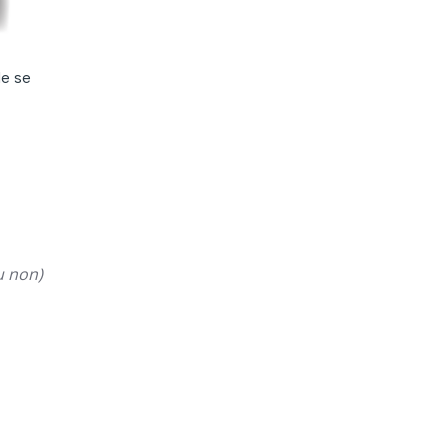
de se
u non)