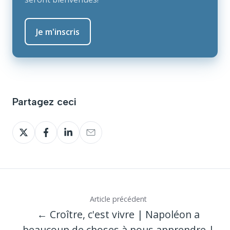
Partagez ceci
Partagez
Partagez
Partagez
Partagez
sur
sur
sur
sur
Twitter
Facebook
LinkedIn
Email
Article précédent
← Croître, c'est vivre | Napoléon a
beaucoup de choses à nous apprendre |