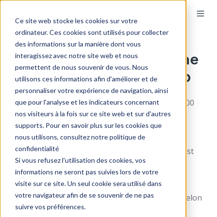
Ce site web stocke les cookies sur votre
ordinateur. Ces cookies sont utilisés pour collecter
des informations sur la manière dont vous
L'aversion à la perte - une
interagissez avec notre site web et nous
permettent de nous souvenir de vous. Nous
application au leadership
utilisons ces informations afin d'améliorer et de
personnaliser votre expérience de navigation, ainsi
par
Louis-Samuel Jacques
le 13 mai 2022 00:00:00
que pour l'analyse et les indicateurs concernant
nos visiteurs à la fois sur ce site web et sur d'autres
supports. Pour en savoir plus sur les cookies que
Qu’est-ce que l’aversion à la perte?
nous utilisons, consultez notre politique de
confidentialité
Ça signifie que l’utilité qu’on attache à un objet est
Si vous refusez l'utilisation des cookies, vos
plus grande si on le perd que si on le gagne.
informations ne seront pas suivies lors de votre
visite sur ce site. Un seul cookie sera utilisé dans
Vous pouvez remplacer « utilité » par « valeur
votre navigateur afin de se souvenir de ne pas
monétaire » ou encore par « charge émotive », selon
suivre vos préférences.
la circonstance.