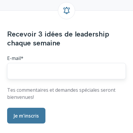
La
responsabilité
par
rapport
Recevoir 3 idées de leadership
aux
émotions
chaque semaine
E-mail
*
Tes commentaires et demandes spéciales seront
bienvenues!