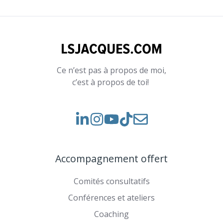
Ce n’est pas à propos de moi,
c’est à propos de toi!
Voir
Voir
Rejoignez-
notre
nos
nous
Instagram
vidéos
sur
Accompagnement offert
sur
TikTok
YouTube
Comités consultatifs
Conférences et ateliers
Coaching