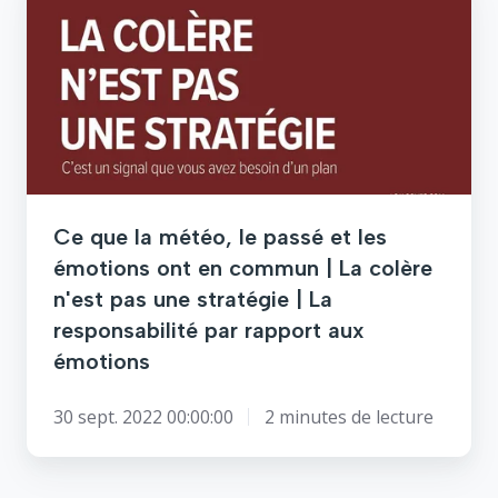
que
la
météo,
le
passé
et
les
émotions
ont
Ce que la météo, le passé et les
en
émotions ont en commun | La colère
commun
n'est pas une stratégie | La
|
responsabilité par rapport aux
La
colère
émotions
n'est
pas
30 sept. 2022 00:00:00
2 minutes de lecture
une
stratégie
|