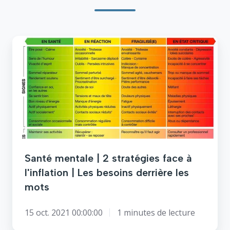
Santé
mentale
|
2
stratégies
face
à
l'inflation
|
Les
Santé mentale | 2 stratégies face à
besoins
l'inflation | Les besoins derrière les
derrière
mots
les
mots
15 oct. 2021 00:00:00
1 minutes de lecture