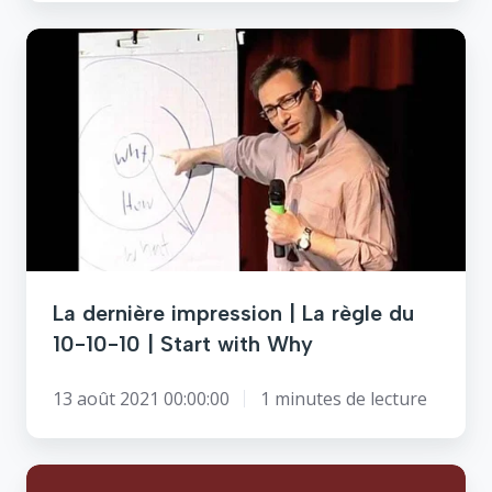
La
dernière
impression
|
La
règle
du
10-
10-
10
|
La dernière impression | La règle du
Start
10-10-10 | Start with Why
with
Why
13 août 2021 00:00:00
1 minutes de lecture
Ce