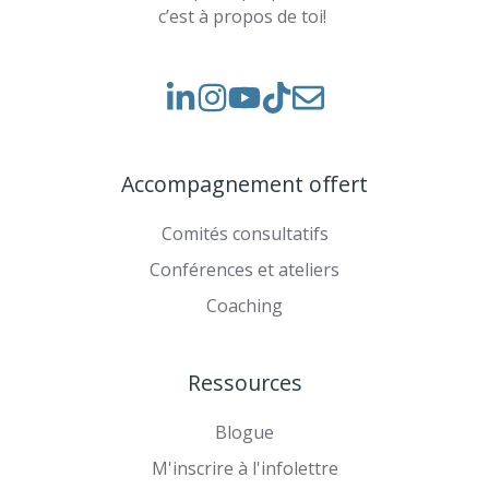
c’est à propos de toi!
Voir
Voir
Rejoignez-
notre
nos
nous
Instagram
vidéos
sur
Accompagnement offert
sur
TikTok
YouTube
Comités consultatifs
Conférences et ateliers
Coaching
Ressources
Blogue
M'inscrire à l'infolettre