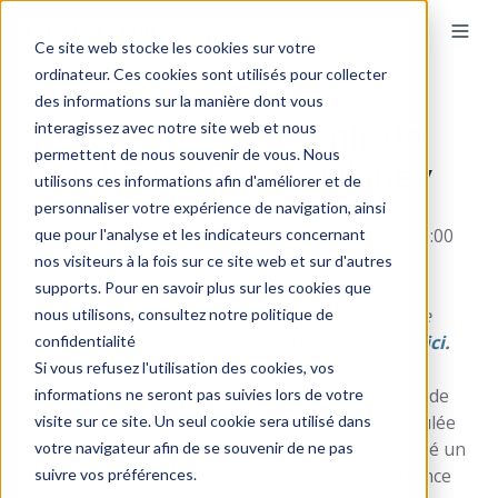
Ce site web stocke les cookies sur votre
ordinateur. Ces cookies sont utilisés pour collecter
des informations sur la manière dont vous
Trois leçons à retenir de
interagissez avec notre site web et nous
permettent de nous souvenir de vous. Nous
Bob Iger, PDG de Disney
utilisons ces informations afin d'améliorer et de
personnaliser votre expérience de navigation, ainsi
par
Louis-Samuel Jacques
le 16 janv. 2026 05:00:00
que pour l'analyse et les indicateurs concernant
nos visiteurs à la fois sur ce site web et sur d'autres
Avant de commencer, court rappel : plusieurs
supports. Pour en savoir plus sur les cookies que
activités à très haute valeur sont au programme
nous utilisons, consultez notre politique de
dans les prochaines semaines.
Toute l'info est ici
.
confidentialité
Si vous refusez l'utilisation des cookies, vos
Je viens de terminer l'excellente autobiographie de
informations ne seront pas suivies lors de votre
Bob Iger, PDG de Walt Disney depuis 2005, intitulée
visite sur ce site. Un seul cookie sera utilisé dans
The Ride of a Lifetime
. Bien que je n'aie jamais été un
votre navigateur afin de se souvenir de ne pas
fan de cette entreprise, j'en reconnais l'importance
suivre vos préférences.