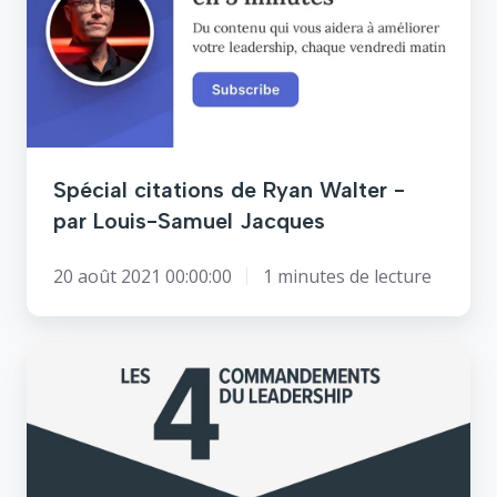
Ryan
Walter
-
par
Louis-
Samuel
Jacques
Spécial citations de Ryan Walter -
par Louis-Samuel Jacques
20 août 2021 00:00:00
1 minutes de lecture
Développement
des
leaders
-
par
Louis-