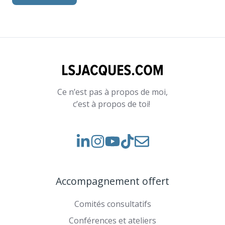
Ce n’est pas à propos de moi,
c’est à propos de toi!
Voir
Voir
Rejoignez-
notre
nos
nous
Instagram
vidéos
sur
Accompagnement offert
sur
TikTok
YouTube
Comités consultatifs
Conférences et ateliers