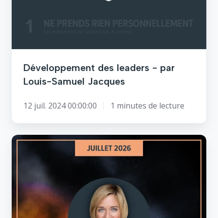
Samuel
Jacques
Développement des leaders - par
Louis-Samuel Jacques
12 juil. 2024 00:00:00
1 minutes de lecture
Demander
de
l'aide